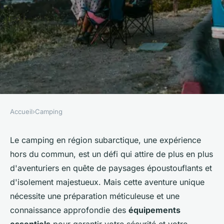
Accueil
›
Camping
CAMPING
Quels sont les équipements
Le camping en région subarctique, une expérience
hors du commun, est un défi qui attire de plus en plus
nécessaires pour un camping
d'aventuriers en quête de paysages époustouflants et
en région subarctique?
d'isolement majestueux. Mais cette aventure unique
nécessite une préparation méticuleuse et une
Rose
•
30 juin 2024
•
6 min de lecture
connaissance approfondie des
équipements