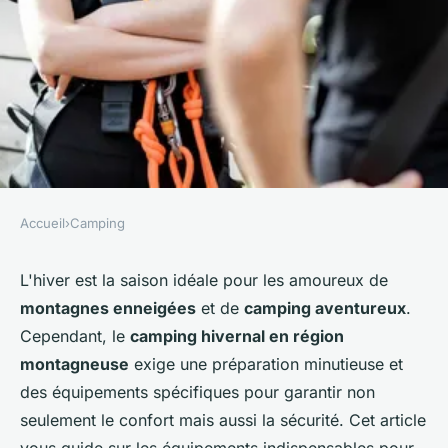
Accueil
›
Camping
CAMPING
Quels sont les équipements
L'hiver est la saison idéale pour les amoureux de
montagnes enneigées
et de
camping aventureux
.
indispensables pour un
Cependant, le
camping hivernal en région
camping en région
montagneuse
exige une préparation minutieuse et
montagneuse hivernale?
des équipements spécifiques pour garantir non
seulement le confort mais aussi la sécurité. Cet article
Rose
•
30 juin 2024
•
5 min de lecture