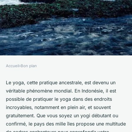
Accueil
›
Bon plan
BON PLAN
Où trouver des cours de yoga
Le yoga, cette pratique ancestrale, est devenu un
véritable phénomène mondial. En Indonésie, il est
gratuits en plein air en
possible de pratiquer le yoga dans des endroits
Indonésie?
incroyables, notamment en plein air, et souvent
gratuitement. Que vous soyez un yogi débutant ou
Rose
•
30 juin 2024
•
5 min de lecture
confirmé, le pays des mille îles propose une multitude