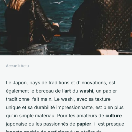
Accueil
›
Actu
ACTU
Où participer à un atelier de
Le Japon, pays de traditions et d’innovations, est
également le berceau de l’
art
du
washi
, un papier
fabrication de papier washi au
traditionnel fait main. Le washi, avec sa texture
Japon?
unique et sa durabilité impressionnante, est bien plus
qu’un simple matériau. Pour les amateurs de
culture
Rose
•
30 juin 2024
•
5 min de lecture
japonaise ou les passionnés de
papier
, il est presque