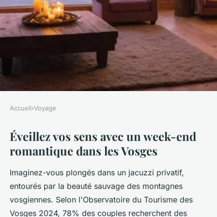
Accueil
›
Voyage
VOYAGE
Éveillez vos sens avec un week-end
Éveillez votre amour : week-
romantique dans les Vosges
end romantique dans les
Vosges
Imaginez-vous plongés dans un jacuzzi privatif,
entourés par la beauté sauvage des montagnes
Rose
•
16 décembre 2025
•
7 min de lecture
vosgiennes. Selon l'Observatoire du Tourisme des
Vosges 2024, 78% des couples recherchent des