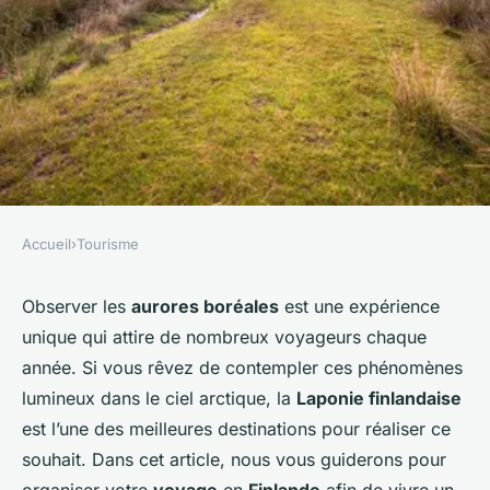
Accueil
›
Tourisme
TOURISME
Comment organiser un voyage
Observer les
aurores boréales
est une expérience
unique qui attire de nombreux voyageurs chaque
pour observer les aurores
année. Si vous rêvez de contempler ces phénomènes
boréales en Finlande?
lumineux dans le ciel arctique, la
Laponie finlandaise
est l’une des meilleures destinations pour réaliser ce
Rose
•
30 juin 2024
•
6 min de lecture
souhait. Dans cet article, nous vous guiderons pour